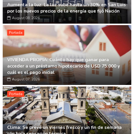
Aumenta la luz: La luz sube hasta un 30% en San Luis
por los nuevos precios de la energía que fijó Nación
August 08, 2026
Portada
VIVIENDA PROPIA: Cuánto hay que ganar para
acceder a un préstamo hipotecario de USD 75.000 y
cuál es el pago inicial
August 07, 2026
Portada
Clima: Se prevé un viernes fresco y un fin de semana
con baja sensación térmica