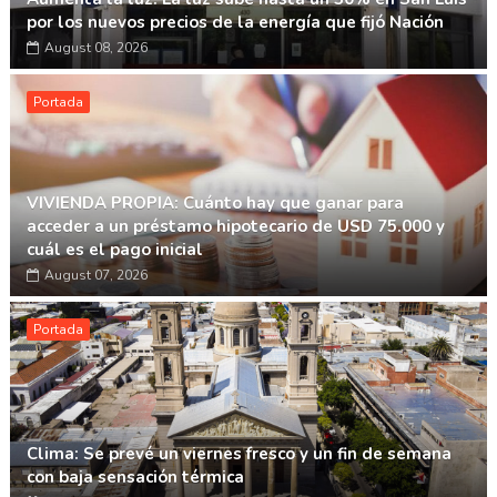
por los nuevos precios de la energía que fijó Nación
August 08, 2026
Portada
VIVIENDA PROPIA: Cuánto hay que ganar para
acceder a un préstamo hipotecario de USD 75.000 y
cuál es el pago inicial
August 07, 2026
Portada
Clima: Se prevé un viernes fresco y un fin de semana
con baja sensación térmica