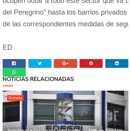
ocupen dotar a todo este sector que va d
del Peregrino” hasta los barrios privados
de las correspondientes medidas de segur
ED
NOTICIAS RELACIONADAS
Whatsapp
Portada
Aumenta la luz: La luz sube hasta un 30% en San Luis