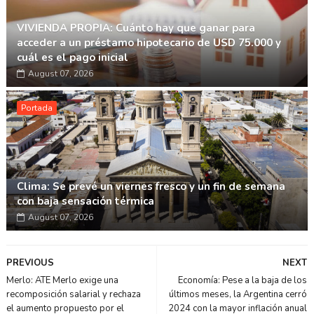
VIVIENDA PROPIA: Cuánto hay que ganar para
acceder a un préstamo hipotecario de USD 75.000 y
cuál es el pago inicial
August 07, 2026
Portada
Clima: Se prevé un viernes fresco y un fin de semana
con baja sensación térmica
August 07, 2026
PREVIOUS
NEXT
Merlo: ATE Merlo exige una
Economía: Pese a la baja de los
recomposición salarial y rechaza
últimos meses, la Argentina cerró
el aumento propuesto por el
2024 con la mayor inflación anual