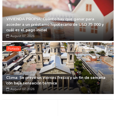
VIVIENDA PROPIA: Cuánto hay que ganar para
acceder a un préstamo hipotecario de USD 75.000 y
cuál es el pago inicial
August 07, 2026
Portada
Clima: Se prevé un viernes fresco y un fin de semana
con baja sensación térmica
August 07, 2026