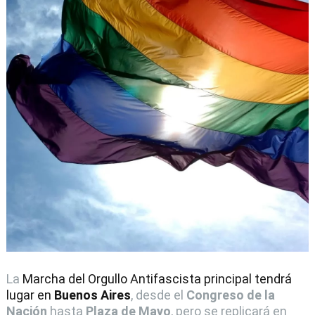
La
Marcha del Orgullo Antifascista principal tendrá
lugar en
Buenos Aires
, desde el
Congreso de la
Nación
hasta
Plaza de Mayo
, pero se replicará en