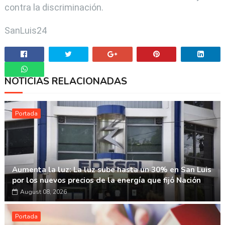
contra la discriminación.
SanLuis24
NOTICIAS RELACIONADAS
Whatsapp
Portada
Aumenta la luz: La luz sube hasta un 30% en San Luis
por los nuevos precios de la energía que fijó Nación
August 08, 2026
Portada