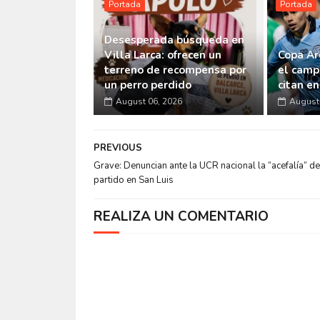
Portada
Portada
Desesperada búsqueda en
Villa Larca: ofrecen un
Copa Ar
terreno de recompensa por
el camp
un perro perdido
citan e
August 06, 2026
August 
PREVIOUS
Grave: Denuncian ante la UCR nacional la “acefalía” de
partido en San Luis
REALIZA UN COMENTARIO