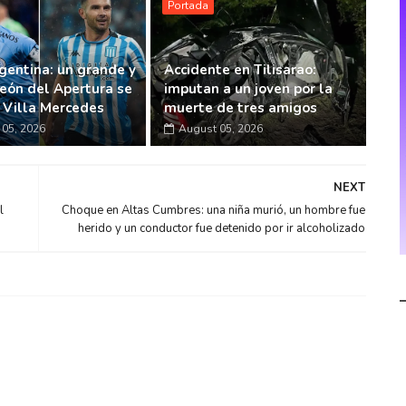
Portada
gentina: un grande y
Accidente en Tilisarao:
eón del Apertura se
imputan a un joven por la
n Villa Mercedes
muerte de tres amigos
05, 2026
August 05, 2026
NEXT
l
Choque en Altas Cumbres: una niña murió, un hombre fue
herido y un conductor fue detenido por ir alcoholizado