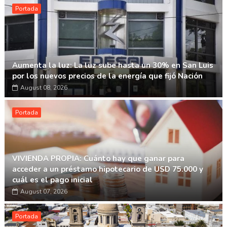
Portada
Aumenta la luz: La luz sube hasta un 30% en San Luis
por los nuevos precios de la energía que fijó Nación
August 08, 2026
Portada
VIVIENDA PROPIA: Cuánto hay que ganar para
acceder a un préstamo hipotecario de USD 75.000 y
cuál es el pago inicial
August 07, 2026
Portada