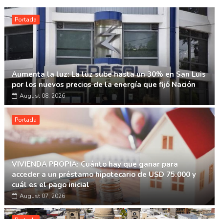
Portada
Aumenta la luz: La luz sube hasta un 30% en San Luis
por los nuevos precios de la energía que fijó Nación
August 08, 2026
Portada
VIVIENDA PROPIA: Cuánto hay que ganar para
acceder a un préstamo hipotecario de USD 75.000 y
cuál es el pago inicial
August 07, 2026