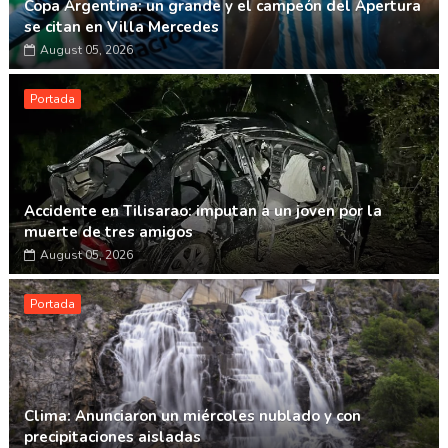
Copa Argentina: un grande y el campeón del Apertura
se citan en Villa Mercedes
August 05, 2026
Portada
Accidente en Tilisarao: imputan a un joven por la
muerte de tres amigos
August 05, 2026
Portada
Clima: Anunciaron un miércoles nublado y con
precipitaciones aisladas