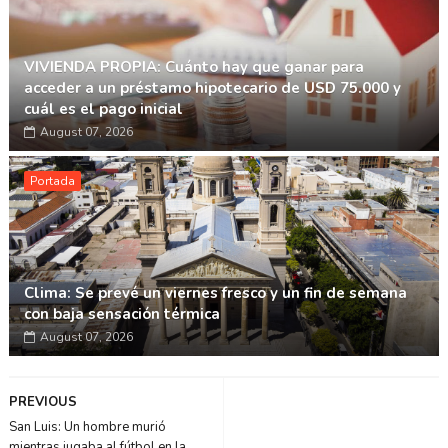
VIVIENDA PROPIA: Cuánto hay que ganar para
acceder a un préstamo hipotecario de USD 75.000 y
cuál es el pago inicial
August 07, 2026
Portada
Clima: Se prevé un viernes fresco y un fin de semana
con baja sensación térmica
August 07, 2026
PREVIOUS
San Luis: Un hombre murió
mientras jugaba al fútbol en la