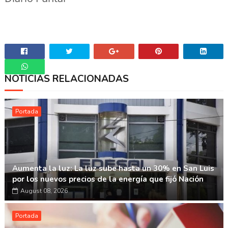
NOTICIAS RELACIONADAS
Whatsapp
Portada
Aumenta la luz: La luz sube hasta un 30% en San Luis
por los nuevos precios de la energía que fijó Nación
August 08, 2026
Portada