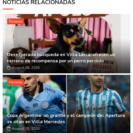
NOTICIAS RELACIONADAS
Whatsapp
Portada
Desesperada búsqueda en Villa Larca: ofrecen un
terreno de recompensa por un perro perdido
August 06, 2026
Portada
Copa Argentina: un grande y el campeón del Apertura
se citan en Villa Mercedes
August 05, 2026