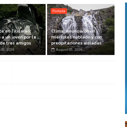
Portada
e en Tilisarao:
Clima: Anunciaron un
 a un joven por la
miércoles nublado y con
de tres amigos
precipitaciones aisladas
05, 2026
August 05, 2026