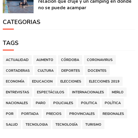
relación que cruje y un camping en donde
no se puede acampar
CATEGORIAS
TAGS
ACTUALIDAD
AUMENTO
CÓRDOBA
CORONAVIRUS
CORTADERAS
CULTURA
DEPORTES
DOCENTES
ECONOMÍA
EDUCACION
ELECCIONES
ELECCIONES 2019
ENTREVISTAS
ESPECTÁCULOS
INTERNACIONALES
MERLO
NACIONALES
PARO
POLICIALES
POLITICA
POLÍTICA
POR
PORTADA
PRECIOS
PROVINCIALES
REGIONALES
SALUD
TECNOLOGIA
TECNOLOGÍA
TURISMO