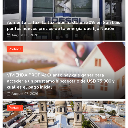
Aumenta la luz: La luz sube hasta un 30% en San Luis
por los nuevos precios de la energía que fijó Nación
August 08, 2026
Portada
VIVIENDA PROPIA: Cuánto hay que ganar para
acceder a un préstamo hipotecario de USD 75.000 y
cuál es el pago inicial
August 07, 2026
Portada