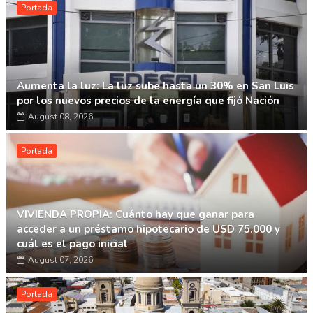
Portada
Aumenta la luz: La luz sube hasta un 30% en San Luis
por los nuevos precios de la energía que fijó Nación
August 08, 2026
Portada
VIVIENDA PROPIA: Cuánto hay que ganar para
acceder a un préstamo hipotecario de USD 75.000 y
cuál es el pago inicial
August 07, 2026
Portada