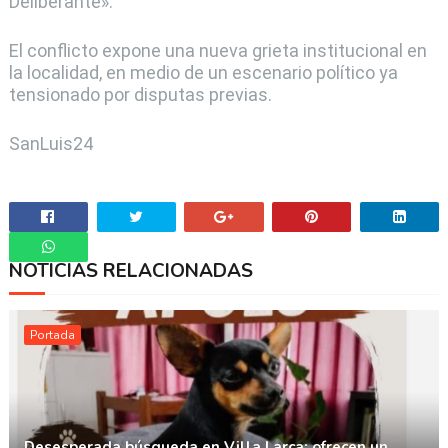
Deliberante».
El conflicto expone una nueva grieta institucional en
la localidad, en medio de un escenario político ya
tensionado por disputas previas.
SanLuis24
NOTICIAS RELACIONADAS
Whatsapp
Portada
Desesperada búsqueda en Villa Larca: ofrecen un