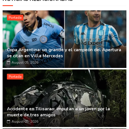
Whatsapp
Portada
Copa Argentina: un grande y el campeón del Apertura
se citan en Villa Mercedes
August 05, 2026
Portada
Accidente en Tilisarao: imputan a un joven por la
muerte de tres amigos
August 05, 2026