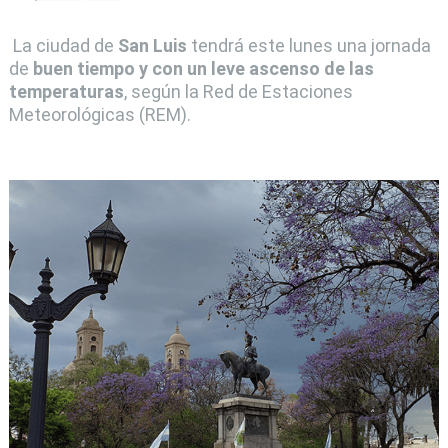
La ciudad de
San Luis
tendrá este lunes una jornada
de
buen tiempo y con un leve ascenso de las
temperaturas
, según la Red de Estaciones
Meteorológicas (REM).