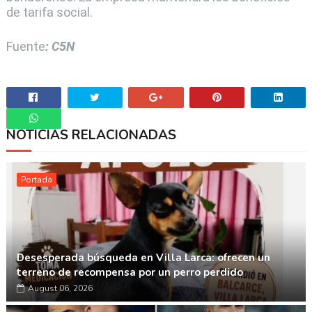
de tarifa social.
Fuente
: C5N
NOTICIAS RELACIONADAS
Whatsapp
Portada
Desesperada búsqueda en Villa Larca: ofrecen un
terreno de recompensa por un perro perdido
August 06, 2026