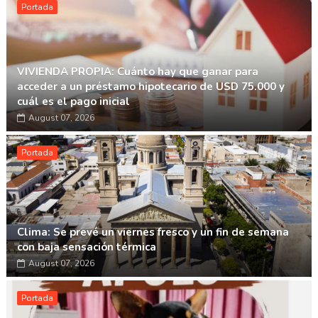
Portada
VIVIENDA PROPIA: Cuánto hay que ganar para
acceder a un préstamo hipotecario de USD 75.000 y
cuál es el pago inicial
August 07, 2026
Portada
Clima: Se prevé un viernes fresco y un fin de semana
con baja sensación térmica
August 07, 2026
Portada