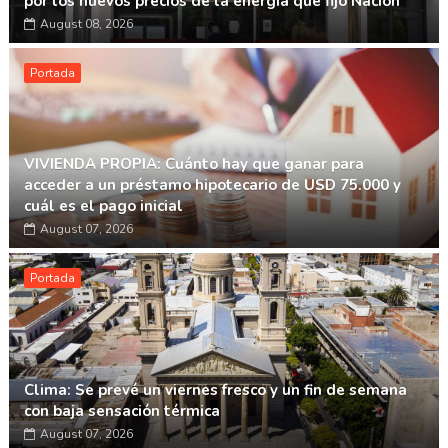
por los nuevos precios de la energía que fijó Nación
August 08, 2026
Portada
VIVIENDA PROPIA: Cuánto hay que ganar para
acceder a un préstamo hipotecario de USD 75.000 y
cuál es el pago inicial
August 07, 2026
Portada
Clima: Se prevé un viernes fresco y un fin de semana
con baja sensación térmica
August 07, 2026