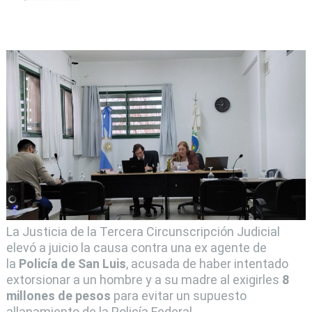
La Justicia de la Tercera Circunscripción Judicial
elevó a juicio la causa contra una ex agente de
la
Policía de San Luis
, acusada de haber intentado
extorsionar a un hombre y a su madre al exigirles
8
millones de pesos
para evitar un supuesto
allanamiento de la Policía Federal.