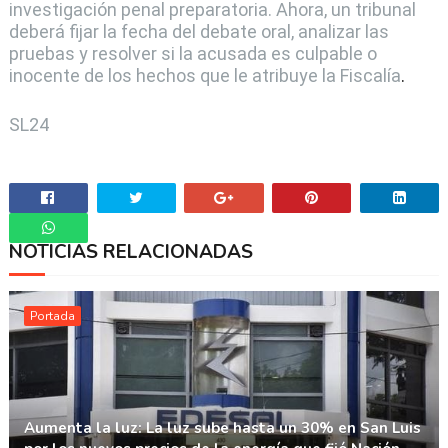
investigación penal preparatoria. Ahora, un tribunal
deberá fijar la fecha del debate oral, analizar las
pruebas y resolver si la acusada es culpable o
inocente de los hechos que le atribuye la Fiscalía
.
SL24
NOTICIAS RELACIONADAS
Whatsapp
Portada
Aumenta la luz: La luz sube hasta un 30% en San Luis