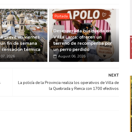
Portada
Desesperada búsqueda en
Se prevé un viernes
Villa Larca: ofrecen un
 un fin de semana
terreno de recompensa por
a sensación térmica
un perro perdido
07, 2026
August 06, 2026
NEXT
s
La policía de la Provincia realiza los operativos de Villa de
la Quebrada y Renca con 1700 efectivos