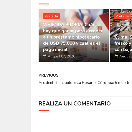
Portada
Portada
VIVIENDA PROPIA: Cuánto
hay que ganar para acceder
a un préstamo hipotecario
Clima: 
de USD 75.000 y cuál es el
fresco y
pago inicial
con baj
August 07, 2026
August 
PREVIOUS
Accidente fatal autopista Rosario-Córdoba: 5 muerto
REALIZA UN COMENTARIO