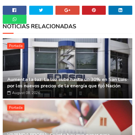
NOTICIAS RELACIONADAS
Whatsapp
Portada
Aumenta la luz: La luz sube hasta un 30% en San Luis
por los nuevos precios de la energía que fijó Nación
August 08, 2026
Portada