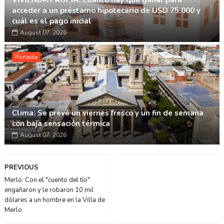
VIVIENDA PROPIA: Cuánto hay que ganar para
acceder a un préstamo hipotecario de USD 75.000 y
cuál es el pago inicial
August 07, 2026
Portada
Clima: Se prevé un viernes fresco y un fin de semana
con baja sensación térmica
August 07, 2026
PREVIOUS
Merlo: Con el "cuento del tío"
engañaron y le robaron 10 mil
dólares a un hombre en la Villa de
Merlo