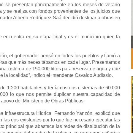
que se presentan principalmente en los meses de verano
ia y se realiza con fondos provenientes de los juicios que
rnador Alberto Rodríguez Saá decidió destinar a obras en
 encuentra en su etapa final y es el municipio quien la
ción, el gobernador pensó en todos los pueblos y llamó a
obras que más necesitábamos en cada lugar. Presentamos
una cisterna de 150.000 litros para reserva de agua y que
e la localidad”, indicó el intendente Osvaldo Audissio.
 de 1.200 habitantes y teníamos dos cisternas de 60.000
000 lo que nos permite duplicar nuestra capacidad de
l apoyo del Ministerio de Obras Públicas.
ma Infraestructura Hídrica, Fernando Yanzón, explicó que
n las dos existentes por lo que fue necesario ejecutar las
to principal que abastece las redes de distribución de la
to general del predio de la planta, se repararon cañerías