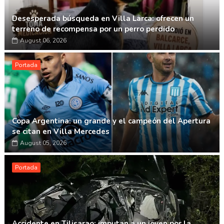
Desesperada búsqueda en Villa Larca: ofrecen un
terreno de recompensa por un perro perdido
August 06, 2026
Portada
Copa Argentina: un grande y el campeón del Apertura
se citan en Villa Mercedes
August 05, 2026
Portada
Accidente en Tilisarao: imputan a un joven por la