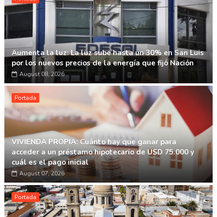
Aumenta la luz: La luz sube hasta un 30% en San Luis
por los nuevos precios de la energía que fijó Nación
August 08, 2026
Portada
VIVIENDA PROPIA: Cuánto hay que ganar para
acceder a un préstamo hipotecario de USD 75.000 y
cuál es el pago inicial
August 07, 2026
Portada