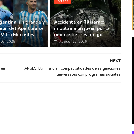
Portada
gentina: un grande y
Accidente en Tilisarao:
eón del Apertura se
imputan a un joven por la
n Villa Mercedes
muerte de tres amigos
05, 2026
August 05, 2026
NEXT
 en
ANSES: Eliminaron incompatibilidades de asignaciones
universales con programas sociales