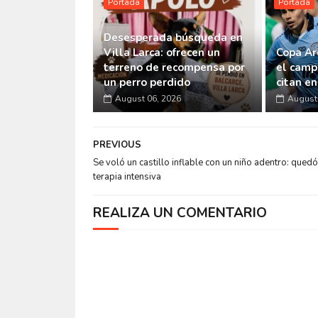
Portada
Portada
Desesperada búsqueda en
Villa Larca: ofrecen un
Copa Ar
terreno de recompensa por
el camp
un perro perdido
citan e
August 06, 2026
August 
PREVIOUS
Se voló un castillo inflable con un niño adentro: quedó
terapia intensiva
REALIZA UN COMENTARIO