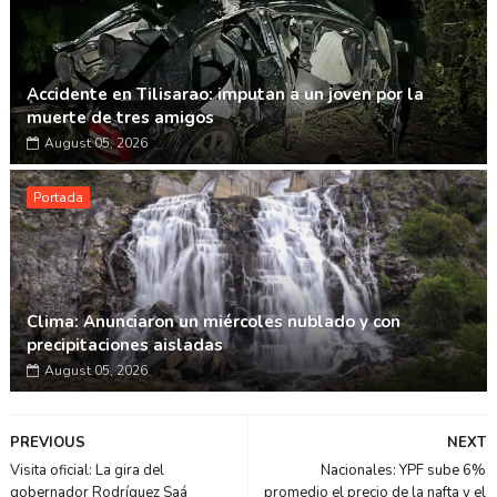
Accidente en Tilisarao: imputan a un joven por la
muerte de tres amigos
August 05, 2026
Portada
Clima: Anunciaron un miércoles nublado y con
precipitaciones aisladas
August 05, 2026
PREVIOUS
NEXT
Visita oficial: La gira del
Nacionales: YPF sube 6%
gobernador Rodríguez Saá
promedio el precio de la nafta y el