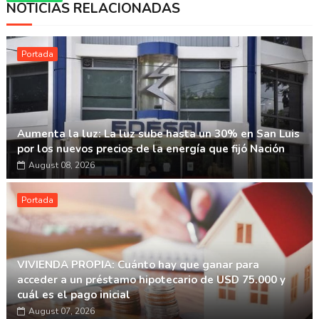
NOTICIAS RELACIONADAS
Whatsapp
Portada
Aumenta la luz: La luz sube hasta un 30% en San Luis
por los nuevos precios de la energía que fijó Nación
August 08, 2026
Portada
VIVIENDA PROPIA: Cuánto hay que ganar para
acceder a un préstamo hipotecario de USD 75.000 y
cuál es el pago inicial
August 07, 2026