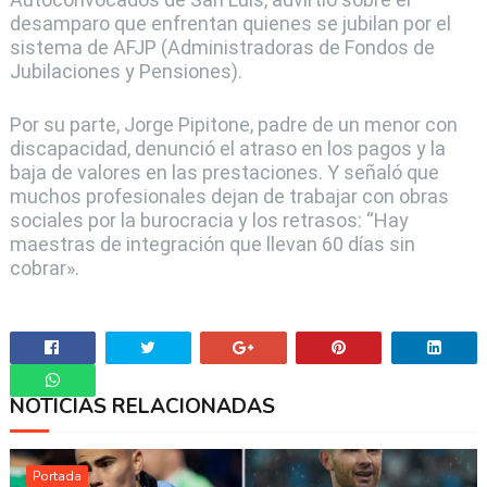
desamparo que enfrentan quienes se jubilan por el
sistema de AFJP (Administradoras de Fondos de
Jubilaciones y Pensiones).
Por su parte, Jorge Pipitone, padre de un menor con
discapacidad, denunció el atraso en los pagos y la
baja de valores en las prestaciones. Y señaló que
muchos profesionales dejan de trabajar con obras
sociales por la burocracia y los retrasos: “Hay
maestras de integración que llevan 60 días sin
cobrar».
NOTICIAS RELACIONADAS
Whatsapp
Portada