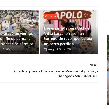
Portada
Desesperada búsqueda en
Se prevé un viernes
Villa Larca: ofrecen un
 un fin de semana
terreno de recompensa por
a sensación térmica
un perro perdido
07, 2026
August 06, 2026
NEXT
Argentina quiere la Finalissima en el Monumental y Tapia ya
lo negocia con CONMEBOL