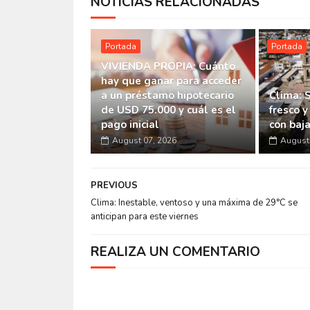
NOTICIAS RELACIONADAS
Portada
Portada
VIVIENDA PROPIA: Cuánto
hay que ganar para acceder
a un préstamo hipotecario
Clima: 
de USD 75.000 y cuál es el
fresco y
pago inicial
con baj
August 07, 2026
August 
PREVIOUS
Clima: Inestable, ventoso y una máxima de 29°C se
anticipan para este viernes
REALIZA UN COMENTARIO