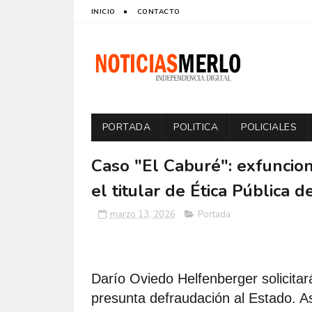
INICIO
CONTACTO
PORTADA
POLITICA
POLICIALES
Caso "El Caburé": exfuncion
el titular de Ética Pública 
marzo 13, 2026
Portada
Darío Oviedo Helfenberger solicitar
presunta defraudación al Estado. A