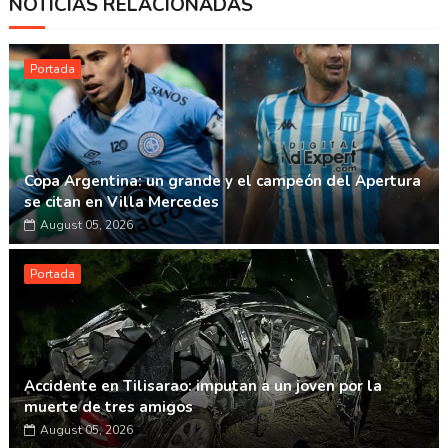
NOTICIAS RELACIONADAS
Whatsapp
Portada
Copa Argentina: un grande y el campeón del Apertura
se citan en Villa Mercedes
August 05, 2026
Portada
Accidente en Tilisarao: imputan a un joven por la
muerte de tres amigos
August 05, 2026