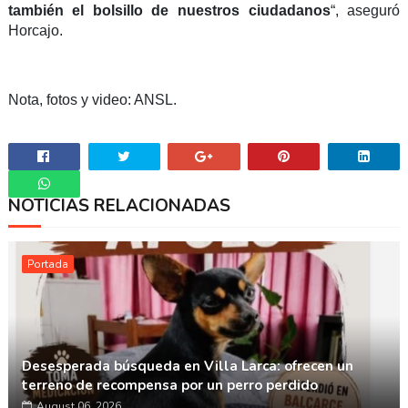
también el bolsillo de nuestros ciudadanos
“, aseguró
Horcajo.
Nota, fotos y video: ANSL.
NOTICIAS RELACIONADAS
Whatsapp
Portada
Desesperada búsqueda en Villa Larca: ofrecen un
terreno de recompensa por un perro perdido
August 06, 2026