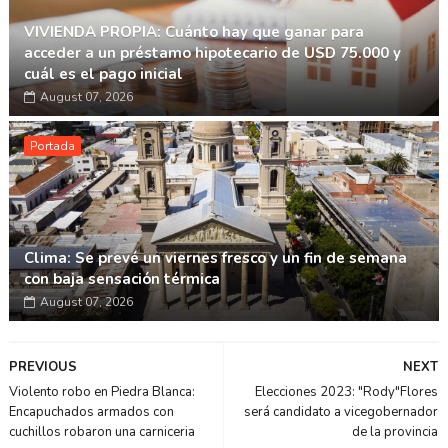
VIVIENDA PROPIA: Cuánto hay que ganar para
acceder a un préstamo hipotecario de USD 75.000 y
cuál es el pago inicial
August 07, 2026
Portada
Clima: Se prevé un viernes fresco y un fin de semana
con baja sensación térmica
August 07, 2026
PREVIOUS
NEXT
Violento robo en Piedra Blanca:
Elecciones 2023: "Rody"Flores
Encapuchados armados con
será candidato a vicegobernador
cuchillos robaron una carniceria
de la provincia