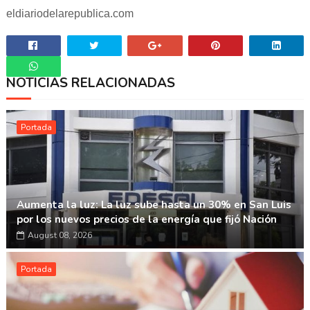
eldiariodelarepublica.com
NOTICIAS RELACIONADAS
Whatsapp
Portada
Aumenta la luz: La luz sube hasta un 30% en San Luis
por los nuevos precios de la energía que fijó Nación
August 08, 2026
Portada