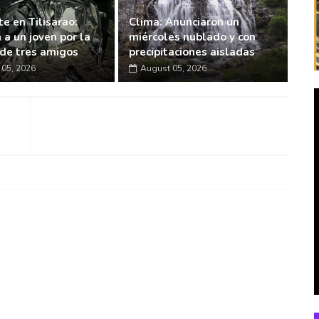
e en Tilisarao:
Clima: Anunciaron un
 a un joven por la
miércoles nublado y con
de tres amigos
precipitaciones aisladas
05, 2026
August 05, 2026