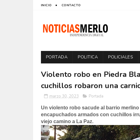
INICIO
CONTACTO
PORTADA
POLITICA
POLICIALES
Violento robo en Piedra B
cuchillos robaron una carnic
marzo 30, 2023
Portada
Un violento robo sacude al barrio merlino
encapuchados armados con cuchillos irrum
viejo camino a La Paz.