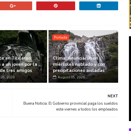
Portada
e en Tilisarao:
Clima: Anunciaron un
 a un joven por la
miércoles nublado y con
de tres amigos
precipitaciones aisladas
05, 2026
August 05, 2026
NEXT
Buena Noticia: El Gobierno provincial paga los sueldos
este viernes a todos los empleados