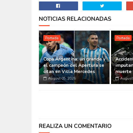
NOTICIAS RELACIONADAS
Portada
Portada
Copa Argentina: un grande y
Accident
el campeón del Apertura se
imputan
citan en Villa Mercedes
muerte 
August 05, 2026
August 
REALIZA UN COMENTARIO