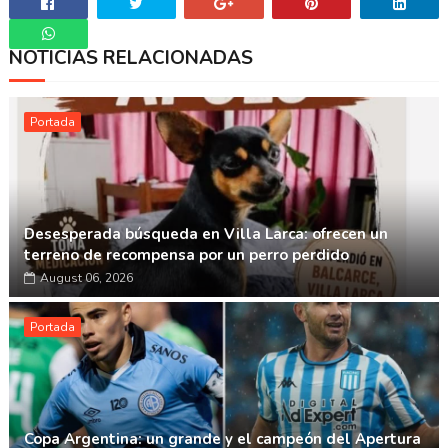
NOTICIAS RELACIONADAS
Whatsapp
Portada
Desesperada búsqueda en Villa Larca: ofrecen un
terreno de recompensa por un perro perdido
August 06, 2026
Portada
Copa Argentina: un grande y el campeón del Apertura