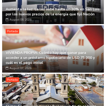
Aumenta la luz: La luz sube hasta un 30% en San Luis
por los nuevos precios de la energía que fijó Nación
August 08, 2026
Portada
VIVIENDA PROPIA: Cuánto hay que ganar para
acceder a un préstamo hipotecario de USD 75.000 y
cuál es el pago inicial
August 07, 2026
Portada