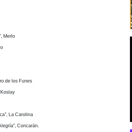
”, Merlo
lo
ero de los Funes
 Koslay
ca”, La Carolina
 Alegría”, Concarán.