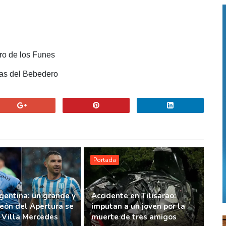
ero de los Funes
nas del Bebedero
Portada
gentina: un grande y
Accidente en Tilisarao:
eón del Apertura se
imputan a un joven por la
n Villa Mercedes
muerte de tres amigos