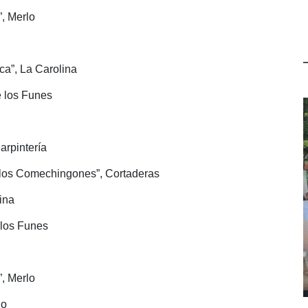
”, Merlo
ca”, La Carolina
e los Funes
arpintería
 los Comechingones”, Cortaderas
ina
 los Funes
”, Merlo
lo