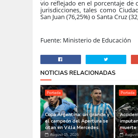
vio reflejado en el porcentaje de
jurisdicciones, tales como Ciuda
San Juan (76,25%) o Santa Cruz (32
Fuente: Ministerio de Educación
NOTICIAS RELACIONADAS
Portada
Portada
Copa Argentina: un grande y
Accident
el campeón del Apertura se
imputan
citan en Villa Mercedes
muerte 
August 05, 2026
August 