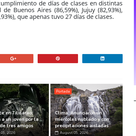
 cumplimiento de días de clases en distintas
d de Buenos Aires (86,59%), Jujuy (82,93%),
,93%), que apenas tuvo 27 días de clases.
Portada
e en Tilisarao:
Clima: Anunciaron un
 a un joven por la
miércoles nublado y con
de tres amigos
precipitaciones aisladas
05, 2026
August 05, 2026