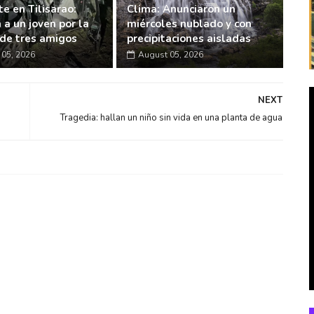
e en Tilisarao:
Clima: Anunciaron un
 a un joven por la
miércoles nublado y con
de tres amigos
precipitaciones aisladas
05, 2026
August 05, 2026
NEXT
Tragedia: hallan un niño sin vida en una planta de agua