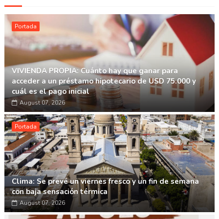
Portada
VIVIENDA PROPIA: Cuánto hay que ganar para
acceder a un préstamo hipotecario de USD 75.000 y
cuál es el pago inicial
August 07, 2026
Portada
Clima: Se prevé un viernes fresco y un fin de semana
con baja sensación térmica
August 07, 2026