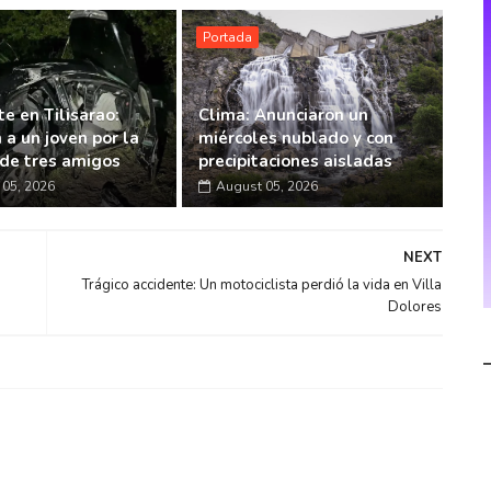
Portada
e en Tilisarao:
Clima: Anunciaron un
 a un joven por la
miércoles nublado y con
de tres amigos
precipitaciones aisladas
05, 2026
August 05, 2026
NEXT
Trágico accidente: Un motociclista perdió la vida en Villa
Dolores