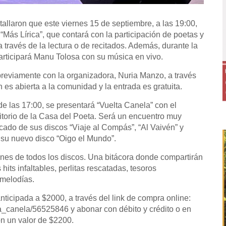
allaron que este viernes 15 de septiembre, a las 19:00,
“Más Lírica”, que contará con la participación de poetas y
 través de la lectura o de recitados. Además, durante la
participará Manu Tolosa con su música en vivo.
previamente con la organizadora, Nuria Manzo, a través
 es abierta a la comunidad y la entrada es gratuita.
de las 17:00, se presentará “Vuelta Canela” con el
itorio de la Casa del Poeta. Será un encuentro muy
cado de sus discos “Viaje al Compás”, “Al Vaivén” y
su nuevo disco “Oigo el Mundo”.
ones de todos los discos. Una bitácora donde compartirán
its infaltables, perlitas rescatadas, tesoros
 melodías.
ticipada a $2000, a través del link de compra online:
a_canela/56525846 y abonar con débito y crédito o en
on un valor de $2200.