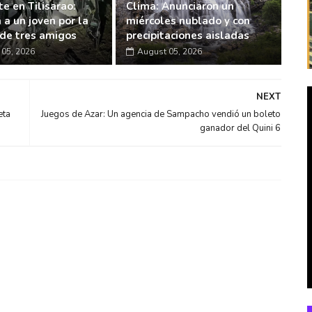
e en Tilisarao:
Clima: Anunciaron un
 a un joven por la
miércoles nublado y con
de tres amigos
precipitaciones aisladas
05, 2026
August 05, 2026
NEXT
eta
Juegos de Azar: Un agencia de Sampacho vendió un boleto
ganador del Quini 6