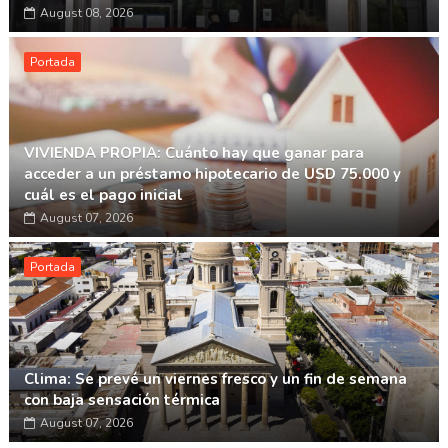
August 08, 2026
Portada
VIVIENDA PROPIA: Cuánto hay que ganar para
acceder a un préstamo hipotecario de USD 75.000 y
cuál es el pago inicial
August 07, 2026
Portada
Clima: Se prevé un viernes fresco y un fin de semana
con baja sensación térmica
August 07, 2026