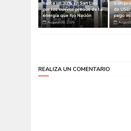
hasta un 30% en San Luis
a un pr
por los nuevos precios de la
de USD 
energía que fijó Nación
pago ini
August 08, 2026
August 
REALIZA UN COMENTARIO