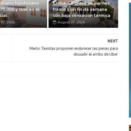
éstamo hipotecario
Clima: Se prevé un viernes
75.000 y cuál es el
fresco y un fin de semana
cial
con baja sensación térmica
07, 2026
August 07, 2026
NEXT
Merlo: Taxistas proponen endurecer las penas para
disuadir el arribo de Uber