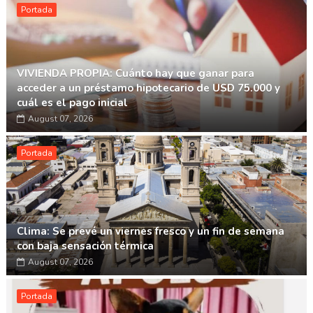
Portada
VIVIENDA PROPIA: Cuánto hay que ganar para
acceder a un préstamo hipotecario de USD 75.000 y
cuál es el pago inicial
August 07, 2026
Portada
Clima: Se prevé un viernes fresco y un fin de semana
con baja sensación térmica
August 07, 2026
Portada