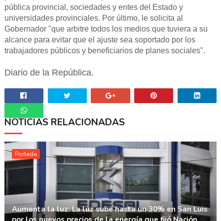
pública provincial, sociedades y entes del Estado y
universidades provinciales. Por último, le solicita al
Gobernador "que arbitre todos los medios que tuviera a su
alcance para evitar que el ajuste sea soportado por los
trabajadores públicos y beneficiarios de planes sociales".
Diario de la República.
NOTICIAS RELACIONADAS
Whatsapp
Portada
Aumenta la luz: La luz sube hasta un 30% en San Luis
por los nuevos precios de la energía que fijó Nación