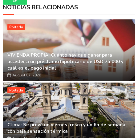
NOTICIAS RELACIONADAS
Whatsapp
Portada
VIVIENDA PROPIA: Cuánto hay que ganar para
acceder a un préstamo hipotecario de USD 75.000 y
cuál es el pago inicial
August 07, 2026
Portada
Clima: Se prevé un viernes fresco y un fin de semana
con baja sensación térmica