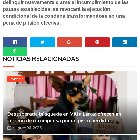
delinquir nuevamente o ante el incumplimiento de las
pautas establecidas, se revocará la ejecución
condicional de la condena transformándose en una
pena de prisión efectiva.
NOTICIAS RELACIONADAS
Whatsapp
Portada
Desesperada búsqueda en Villa Larca: ofrecen un
terreno de recompensa por un perro perdido
August 06, 2026