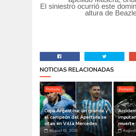
El siniestro ocurrió este domi
altura de Beazl
NOTICIAS RELACIONADAS
Portada
Portada
Copa Argentina: un grande y
Accident
el campeón del Apertura se
imputan
citan en Villa Mercedes
muerte 
August 05, 2026
August 