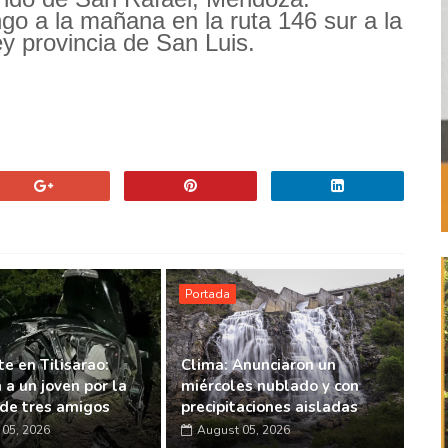
ngo a la mañana en la ruta 146 sur a la
ey provincia de San Luis.
Portada
e en Tilisarao:
Clima: Anunciaron un
 a un joven por la
miércoles nublado y con
de tres amigos
precipitaciones aisladas
05, 2026
August 05, 2026