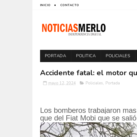
INICIO
CONTACTO
PORTADA
POLITICA
POLICIALES
Accidente fatal: el motor q
mayo 12, 2024
Policiales
,
Portada
Los bomberos trabajaron mas 
que del Fiat Mobi que se salió