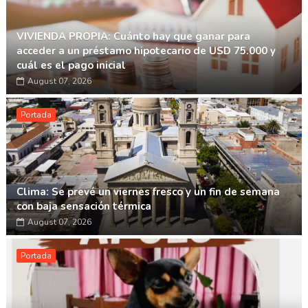
VIVIENDA PROPIA: Cuánto hay que ganar para
acceder a un préstamo hipotecario de USD 75.000 y
cuál es el pago inicial
August 07, 2026
Portada
Clima: Se prevé un viernes fresco y un fin de semana
con baja sensación térmica
August 07, 2026
Portada